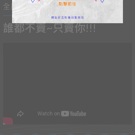
全晟影集
誰都不賣~只賣你!!!