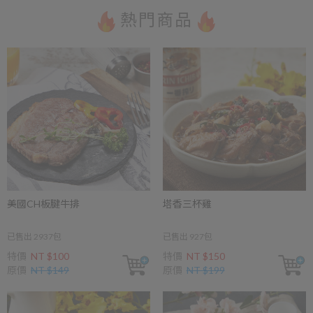
熱門商品
美國CH板腱牛排
塔香三杯雞
已售出 2937包
已售出 927包
特價
NT $100
特價
NT $150
原價
NT $149
原價
NT $199