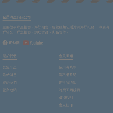
全晟海產有限公司
主要從事水產批發、海鮮拍賣，經營總類包括冷凍海鮮批發 、冷凍海
鮮宅配、鮮魚批發、調理食品、肉品等等。
關於我們
會員須知
認識全晟
使用者條款
最新消息
隱私權聲明
聯絡我們
退換貨須知
營業地點
消費回饋說明
購物說明
會員註冊