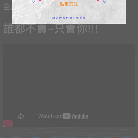
全晟影集
誰都不賣~只賣你!!!