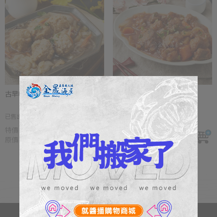
古早味獅子頭
好味道糖醋排骨
已售出 1010包
已售出 1209包
特價
NT $150
特價
NT $150
原價
NT $199
原價
NT $199
更多商品