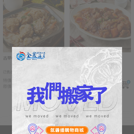
古早味獅子頭
好味道糖醋排骨
已售出 1010包
已售出 1209包
特價
NT $150
特價
NT $150
原價
NT $199
原價
NT $199
更多商品