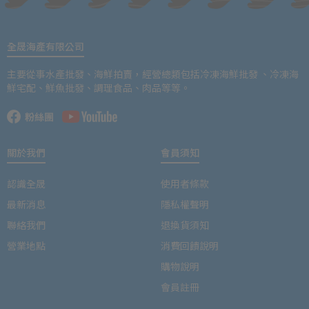
全晟海產有限公司
主要從事水產批發、海鮮拍賣，經營總類包括冷凍海鮮批發 、冷凍海
鮮宅配、鮮魚批發、調理食品、肉品等等。
關於我們
會員須知
認識全晟
使用者條款
最新消息
隱私權聲明
聯絡我們
退換貨須知
營業地點
消費回饋說明
購物說明
會員註冊