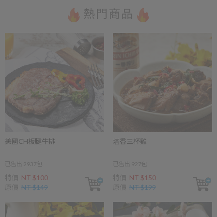
熱門商品
美國CH板腱牛排
塔香三杯雞
已售出 2937包
已售出 927包
特價
NT $100
特價
NT $150
原價
NT $149
原價
NT $199