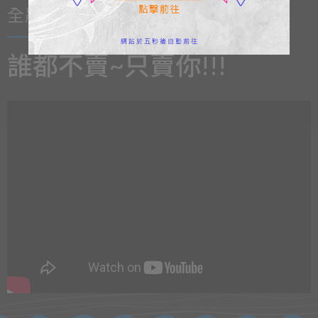
全晟影集
誰都不賣~只賣你!!!